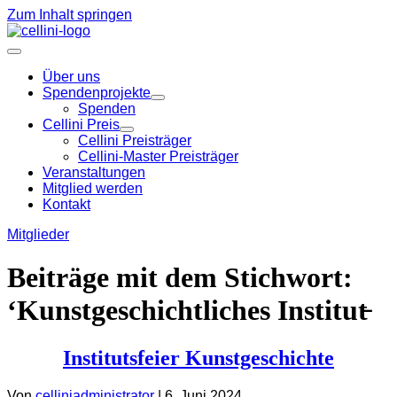
Zum Inhalt springen
Über uns
Spendenprojekte
Spenden
Cellini Preis
Cellini Preisträger
Cellini-Master Preisträger
Veranstaltungen
Mitglied werden
Kontakt
Mitglieder
Beiträge mit dem Stichwort:
‘Kunstgeschichtliches Institut̵
Institutsfeier Kunstgeschichte
Von
celliniadministrator
|
6. Juni 2024